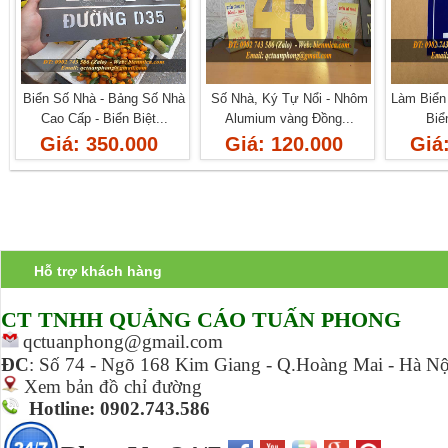
Biển Số Nhà - Bảng Số Nhà
Số Nhà, Ký Tự Nổi - Nhôm
Làm Biển
Cao Cấp - Biển Biệt...
Alumium vàng Đồng...
Biể
Giá: 350.000
Giá: 120.000
Giá
Hỗ trợ khách hàng
CT TNHH Q
UẢNG CÁO TUẤN PHONG
qctuanphong@gmail.com
ĐC
:
Số 74 - Ngõ 168 Kim Giang - Q.Hoàng Mai - Hà Nộ
Xem bản đồ chỉ đường
Hotline: 0902.743.586