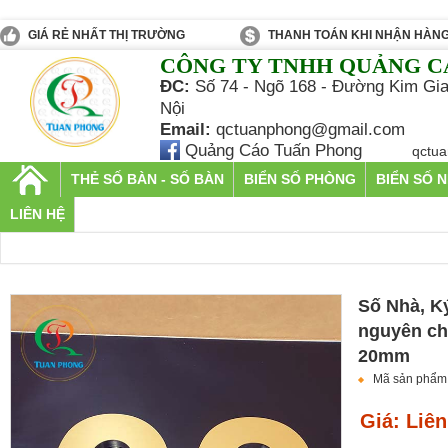
GIÁ RẺ NHẤT THỊ TRƯỜNG
THANH TOÁN KHI NHẬN HÀN
CÔNG TY TNHH QUẢNG C
ĐC:
Số 74 - Ngõ 168 - Đường Kim Gia
Nội
Email:
qctuanphong@gmail.com
Quảng Cáo Tuấn Phong
qctu
THẺ SỐ BÀN - SỐ BÀN
BIỂN SỐ PHÒNG
BIỂN SỐ 
LIÊN HỆ
Số Nhà, K
nguyên ch
20mm
Mã sản phẩm
Giá: Liên