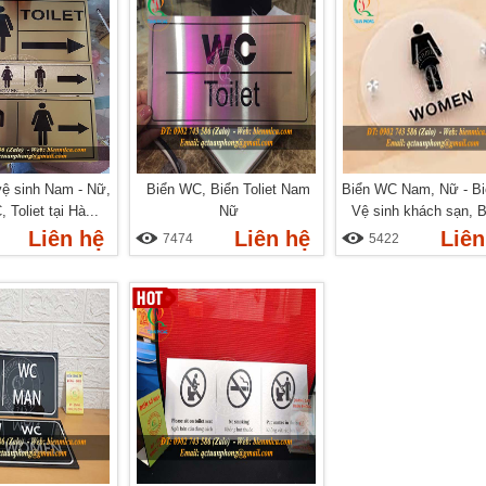
vệ sinh Nam - Nữ,
Biển WC, Biển Toliet Nam
Biển WC Nam, Nữ - Bi
 Toliet tại Hà...
Nữ
Vệ sinh khách sạn, Bi
Liên hệ
Liên hệ
Liên
7474
5422