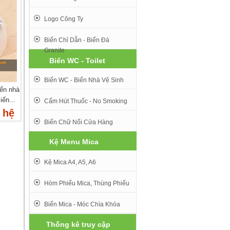
Logo Công Ty
Biển Chỉ Dẫn - Biển Đá
Granite
Biển WC - Toilet
Biển WC - Biển Nhà Vệ Sinh
ển nhà
ển...
Cấm Hút Thuốc - No Smoking
 hệ
Biển Chữ Nổi Cửa Hàng
Kệ Menu Mica
Kệ Mica A4, A5, A6
Hòm Phiếu Mica, Thùng Phiếu
Biển Mica - Móc Chìa Khóa
Thống kê truy cập