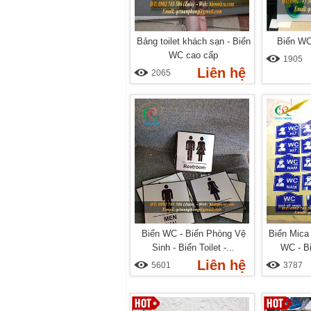
Bảng toilet khách sạn - Biển
Biển WC
WC cao cấp
1905
Liên hệ
2065
Biển WC - Biển Phòng Vệ
Biển Mica 
Sinh - Biển Toilet -...
WC - Bi
Liên hệ
5601
3787