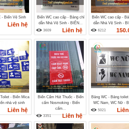
 - Biển Vệ Sinh
Biển WC cao cấp - Bảng chỉ
Biển WC cao cấp - Bả
dẫn Nhà Vệ Sinh - BIỂN...
dẫn Nhà Vệ Sinh - BI
Liên hệ
Liên hệ
150.
3609
6212
Toilet - Biển Mica
Biển Cấm Hút Thuốc - Biển
Bảng WC - Bảng toilet
ển nhà vệ sinh
cấm Nosmoking - Biển
WC Nam, WC Nữ - Bi
cấm...
Liên hệ
Liên
5021
Liên hệ
3351