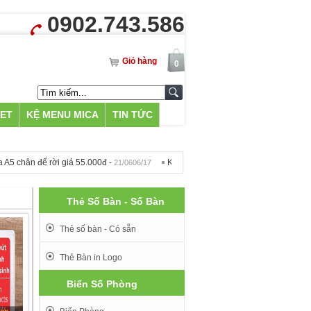
0902.743.586
Giỏ hàng
0
LET
KỆ MENU MICA
TIN TỨC
chân đế rời giá 55.000đ -
Khắc Bia Mộ tại Hà Nội - 500k -
21/0606/17
09/1212/16
Thẻ Số Bàn - Số Bàn
Thẻ số bàn - Có sẵn
Thẻ Bàn in Logo
Biển Số Phòng