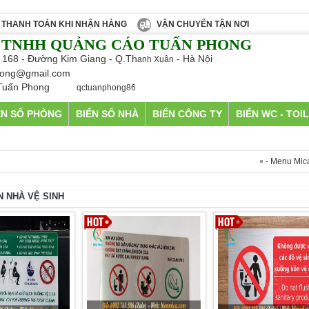
THANH TOÁN KHI NHẬN HÀNG
VẬN CHUYỂN TẬN NƠI
 TNHH QUẢNG CÁO TUẤN PHONG
 168 - Đường Kim Giang - Q.Th
- Hà Nội
anh Xuân
ong@gmail.com
Tuấn Phong
qctuanphong86
ỂN SỐ PHÒNG
BIỂN SỐ NHÀ
BIỂN CÔNG TY
BIỂN WC - TOI
- Menu Mica A5 
N NHÀ VỆ SINH