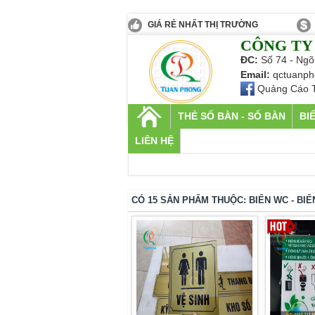
GIÁ RẺ NHẤT THỊ TRƯỜNG
CÔNG TY
ĐC:
Số 74 - Ngõ
Email:
qctuanph
Quảng Cáo 
THẺ SỐ BÀN - SỐ BÀN
BI
LIÊN HỆ
CÓ 15 SẢN PHẨM THUỘC: BIỂN WC - BIỂ