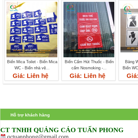
Biển Mica Toilet - Biển Mica
Biển Cấm Hút Thuốc - Biển
Bảng WC
WC - Biển nhà vệ...
cấm Nosmoking -...
Biển WC
Giá: Liên hệ
Giá: Liên hệ
Giá
Hỗ trợ khách hàng
CT TNHH Q
UẢNG CÁO TUẤN PHONG
qctuanphong@gmail.com