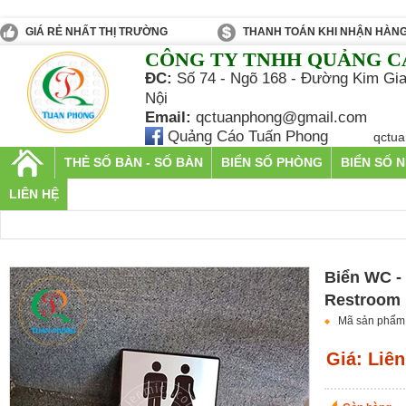
GIÁ RẺ NHẤT THỊ TRƯỜNG
THANH TOÁN KHI NHẬN HÀN
CÔNG TY TNHH QUẢNG C
ĐC:
Số 74 - Ngõ 168 - Đường Kim Gia
Nội
Email:
qctuanphong@gmail.com
Quảng Cáo Tuấn Phong
qctu
THẺ SỐ BÀN - SỐ BÀN
BIỂN SỐ PHÒNG
BIỂN SỐ 
LIÊN HỆ
Biển WC - 
Restroom
Mã sản phẩm
Giá: Liên