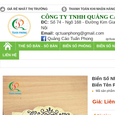
GIÁ RẺ NHẤT THỊ TRƯỜNG
THANH TOÁN KHI NHẬN HÀN
CÔNG TY TNHH QUẢNG C
ĐC:
Số 74 - Ngõ 168 - Đường Kim Gia
Nội
Email:
qctuanphong@gmail.com
Quảng Cáo Tuấn Phong
qctu
THẺ SỐ BÀN - SỐ BÀN
BIỂN SỐ PHÒNG
BIỂN SỐ 
LIÊN HỆ
Biển Số N
Biển Tên 
Mã sản phẩm
Giá: Liên