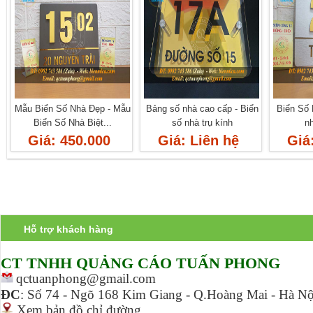
Mẫu Biển Số Nhà Đẹp - Mẫu
Bảng số nhà cao cấp - Biển
Biển Số 
Biển Số Nhà Biệt...
số nhà trụ kính
n
Giá: 450.000
Giá: Liên hệ
Giá
Hỗ trợ khách hàng
CT TNHH Q
UẢNG CÁO TUẤN PHONG
qctuanphong@gmail.com
ĐC
:
Số 74 - Ngõ 168 Kim Giang - Q.Hoàng Mai - Hà Nộ
Xem bản đồ chỉ đường