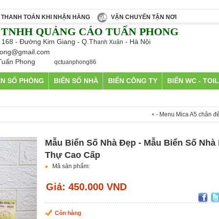
THANH TOÁN KHI NHẬN HÀNG
VẬN CHUYỂN TẬN NƠI
 TNHH QUẢNG CÁO TUẤN PHONG
 168 - Đường Kim Giang - Q.Th
- Hà Nội
anh Xuân
ong@gmail.com
Tuấn Phong
qctuanphong86
ỂN SỐ PHÒNG
BIỂN SỐ NHÀ
BIỂN CÔNG TY
BIỂN WC - TOI
- Menu Mica A5 chân đế rời giá 55
Mẫu Biển Số Nhà Đẹp - Mẫu Biển Số Nhà 
Thự Cao Cấp
Mã sản phẩm:
Giá: 450.000 VND
Còn hàng