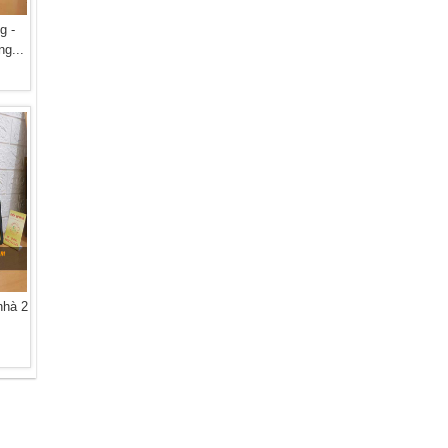
g -
g...
nhà 2