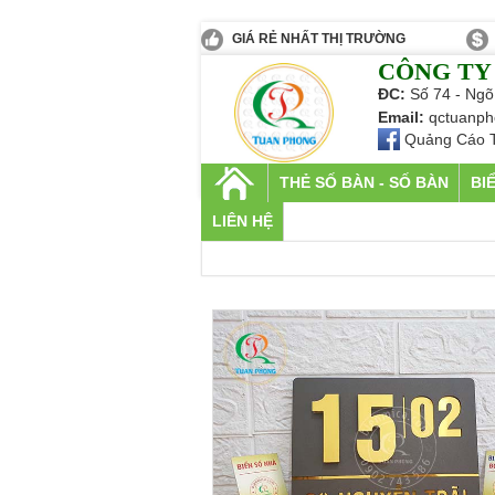
GIÁ RẺ NHẤT THỊ TRƯỜNG
CÔNG TY
ĐC:
Số 74 - Ngõ
Email:
qctuanph
Quảng Cáo 
THẺ SỐ BÀN - SỐ BÀN
BI
LIÊN HỆ