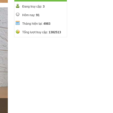
Đang truy cập:
3
Hôm nay:
91
Tháng hiện tại:
4983
Tổng lượt truy cập:
1382513