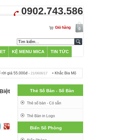
0902.743.586
Giỏ hàng
0
LET
KỆ MENU MICA
TIN TỨC
.000đ -
Khắc Bia Mộ tại Hà Nội - 500k -
Menu Mica A5 ch
21/0606/17
09/1212/16
Biệt
Thẻ Số Bàn - Số Bàn
Thẻ số bàn - Có sẵn
Thẻ Bàn in Logo
Biển Số Phòng